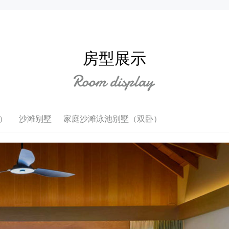
房型展示
）
沙滩别墅
家庭沙滩泳池别墅（双卧）