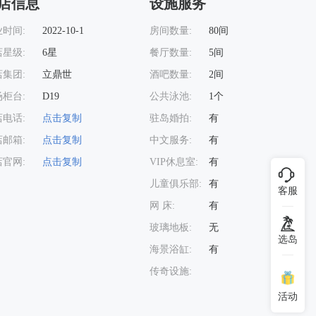
店信息
设施服务
时间:
2022-10-1
房间数量:
80间
星级:
6星
餐厅数量:
5间
集团:
立鼎世
酒吧数量:
2间
柜台:
D19
公共泳池:
1个
电话:
点击复制
驻岛婚拍:
有
邮箱:
点击复制
中文服务:
有
官网:
点击复制
VIP休息室:
有
儿童俱乐部:
有
客服
网 床:
有
玻璃地板:
无
选岛
查看大图
海景浴缸:
有
传奇设施:
活动