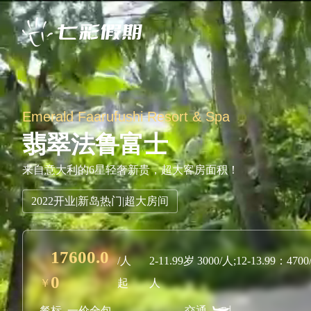
Emerald Faarufushi Resort & Spa
翡翠法鲁富士
来自意大利的6星轻奢新贵，超大客房面积！
2022开业|新岛热门|超大房间
17600.0
/人
2-11.99岁 3000/人;12-13.99：4700
0
￥
起
人
餐标
一价全包
交通