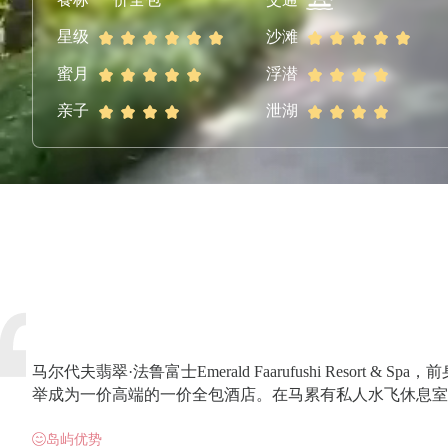
星级
沙滩
蜜月
浮潜
亲子
泄湖
马尔代夫翡翠·法鲁富士Emerald Faarufushi Res
举成为一价高端的一价全包酒店。在马累有私人水飞休息室
岛屿优势