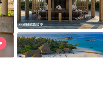
亚洲日式铁板烧
水上泳池别墅（日落）
海滩俱乐部烧烤餐厅
豪华水上泳池别墅