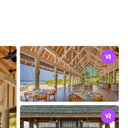
沙滩别墅
主餐厅
家庭沙滩泳池别墅（双卧）