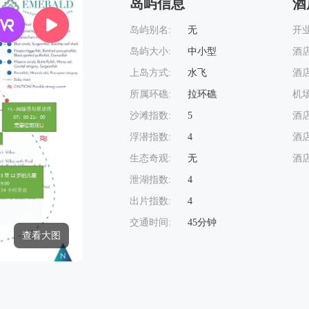
岛屿信息
酒
岛屿别名:
无
开业
岛屿大小:
中小型
酒店
上岛方式:
水飞
酒店
所属环礁:
拉环礁
机场
沙滩指数:
5
酒店
浮潜指数:
4
酒店
生态奇观:
无
酒店
泄湖指数:
4
出片指数:
4
交通时间:
45分钟
查看大图