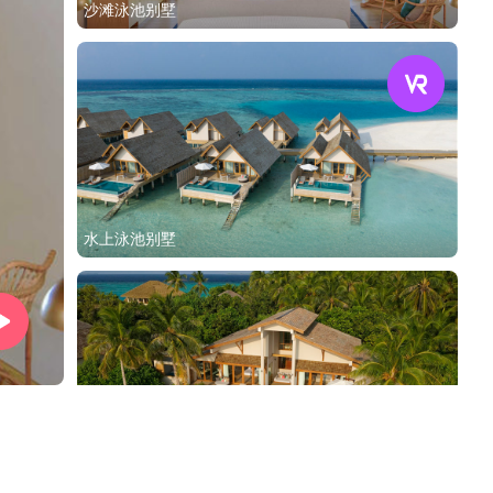
沙滩泳池别墅
水上泳池别墅
总统沙滩泳池别墅（双卧）