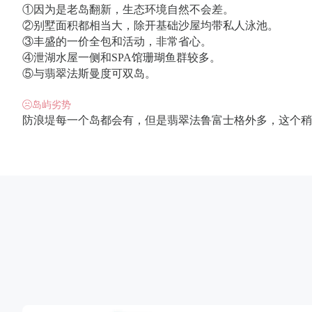
①因为是老岛翻新，生态环境自然不会差。
②别墅面积都相当大，除开基础沙屋均带私人泳池。
③丰盛的一价全包和活动，非常省心。
④泄湖水屋一侧和SPA馆珊瑚鱼群较多。
⑤与翡翠法斯曼度可双岛。
岛屿劣势
防浪堤每一个岛都会有，但是翡翠法鲁富士格外多，这个稍