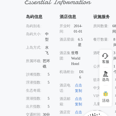
岛屿信息
酒店信息
设施服务
岛屿别名:
开业时
2014-
房间数量:
68
间:
01-01
间
岛屿大小:
中
型
酒店星级:
6.5
餐厅数量:
8
星
上岛方式:
水
飞
酒店集
世尊
酒吧数量:
3
团:
World
所属环礁:
芭环
客服
Hotel
礁
公共泳池:
1
机场柜台:
D1
沙滩指数:
5
6
选岛
驻岛婚拍:
浮潜指数:
5
酒店电
点击
中文服务:
生态奇观:
话:
复制
VIP休息室:
泄湖指数:
5
酒店邮
点击
活动
儿童俱乐部:
箱:
复制
出片指数:
5
网 床:
酒店官
点击
交通时间:
30分