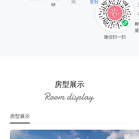
网:
复制
钟
玻璃地板:
海景浴缸:
传奇设施:
树
屋
微信扫一扫
房型展示
房型展示