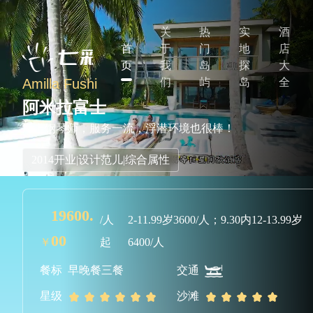
关
热
实
酒
首
于
门
地
店
页
我
岛
探
大
Amilla Fushi
们
屿
岛
全
阿米拉富士
海上钢琴师，服务一流，浮潜环境也很棒！
2014开业|设计范儿|综合属性
19600.
/人
2-11.99岁3600/人；9.30内12-13.99岁
00
￥
起
6400/人
餐标
早晚餐
三餐
交通
星级
沙滩