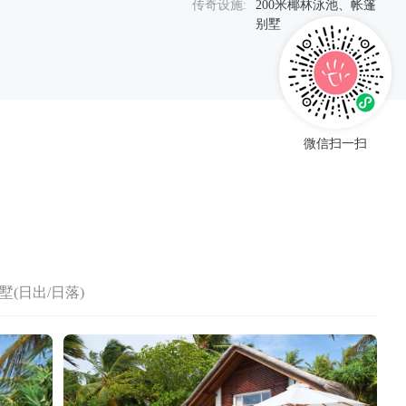
传奇设施:
200米椰林泳池、帐篷
别墅
微信扫一扫
(日出/日落)