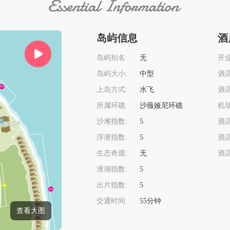
岛屿信息
酒
岛屿别名:
无
开业
岛屿大小:
中型
酒店
上岛方式:
水飞
酒店
所属环礁:
沙薇娅尼环礁
机场
沙滩指数:
5
酒店
浮潜指数:
5
酒店
生态奇观:
无
酒店
泄湖指数:
5
出片指数:
5
交通时间:
55分钟
查看大图