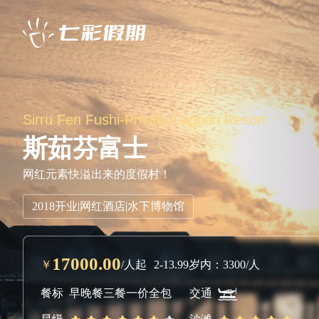
Sirru Fen Fushi-Private Lagoon Resort
斯茹芬富士
网红元素快溢出来的度假村！
2018开业|网红酒店|水下博物馆
17000.00
￥
/人起
2-13.99岁内：3300/人
餐标
早晚餐
三餐
一价全包
交通