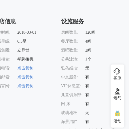
店信息
设施服务
时间:
2018-03-01
房间数量:
120间
星级:
6.5星
餐厅数量:
4间
集团:
立鼎世
酒吧数量:
2间
柜台:
举牌接机
公共泳池:
1个
电话:
点击复制
驻岛婚拍:
无
邮箱:
点击复制
中文服务:
有
客服
官网:
点击复制
VIP休息室:
有
儿童俱乐部:
有
选岛
网 床:
有
玻璃地板:
无
查看大图
活动
海景浴缸:
有