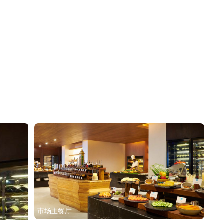
丛林/沙滩帐篷别墅
日出水上泳池别墅
市场主餐厅