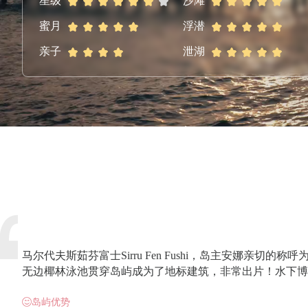
星级
沙滩
蜜月
浮潜
亲子
泄湖
马尔代夫斯茹芬富士Sirru Fen Fushi，岛主安娜亲切
无边椰林泳池贯穿岛屿成为了地标建筑，非常出片！水下博
岛屿优势