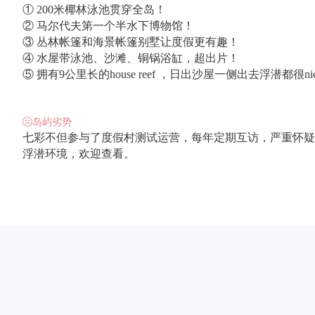
① 200米椰林泳池贯穿全岛！
② 马尔代夫第一个半水下博物馆！
③ 丛林帐篷和海景帐篷别墅让度假更有趣！
④ 水屋带泳池、沙滩、铜锅浴缸，超出片！
⑤ 拥有9公里长的house reef ，日出沙屋一侧出去浮潜都很ni
岛屿劣势
七彩不但参与了度假村测试运营，每年定期互访，严重怀疑
浮潜环境，欢迎查看。